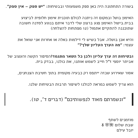
בשורה התחתונה היה כאן ספק משמעותי ובבטיחות:
“יש ספק – אין ספק”.
האימון בוטל ובמקום זה ניתנה לכולם תוכנית אימון חלופית לביצוע
בבית.ביטול האימון פגע ברצון שלי לדבר איתם בנוגע לסדנה חשובה
שתוכננה להתקיים אתמול (12 מפתחות להצלחה)
והיא אכן בוטלה. אבל כשיש לי דילמות כאלה או אחרות אני שואל את
עצמי:
“מה הערך העליון שלך?”
ובטיחות זה ערך עליון ולכן כל השאר מתגמד!
הסיפור הקשה והעצוב של
אביתר יוספי ז”ל חייב לשמש אותנו, את כולנו, בבדק בית.
אסור שאירוע שכזה ייתפס רק כבעיה מקומית בתוך חטיבת הצנחנים,
הוא צריך לשמש כמראה לכולנו לשיפור תרבות הבטיחות שלנו.
“ונשמרתם מאוד לנפשותיכם” (דברים ד’, טו).
מוזמנים לשתף
שבת שלום 🌺🌸🌷
יובל עילם