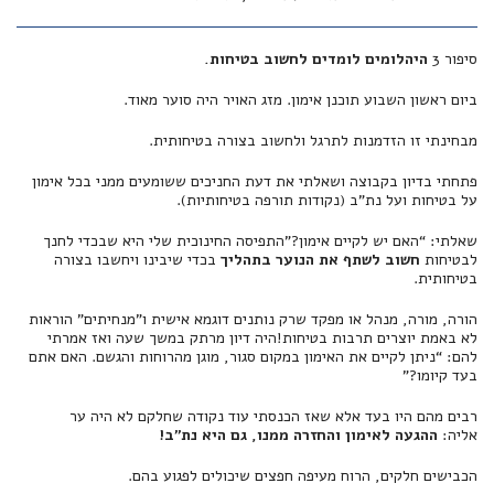
סיפור 3
היהלומים לומדים לחשוב בטיחות.
ביום ראשון השבוע תוכנן אימון. מזג האויר היה סוער מאוד.
מבחינתי זו הזדמנות לתרגל ולחשוב בצורה בטיחותית.
פתחתי בדיון בקבוצה ושאלתי את דעת החניכים ששומעים ממני בכל אימון
על בטיחות ועל נת”ב (נקודות תורפה בטיחותיות).
שאלתי: “האם יש לקיים אימון?”התפיסה החינוכית שלי היא שבכדי לחנך
לבטיחות
חשוב לשתף את הנוער
בתהליך
בכדי שיבינו ויחשבו בצורה
בטיחותית.
הורה, מורה, מנהל או מפקד שרק נותנים דוגמא אישית ו”מנחיתים” הוראות
לא באמת יוצרים תרבות בטיחות!היה דיון מרתק במשך שעה ואז אמרתי
להם: “ניתן לקיים את האימון במקום סגור, מוגן מהרוחות והגשם. האם אתם
בעד קיומו?”
רבים מהם היו בעד אלא שאז הכנסתי עוד נקודה שחלקם לא היה ער
אליה:
ההגעה לאימון והחזרה ממנו, גם היא נת”ב!
הכבישים חלקים, הרוח מעיפה חפצים שיכולים לפגוע בהם.