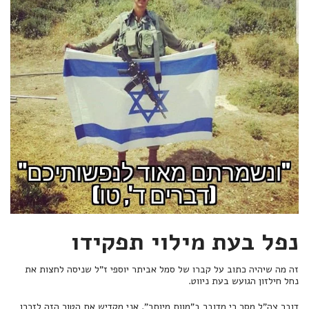
נפל בעת מילוי תפקידו
זה מה שיהיה כתוב על קברו של סמל אביתר יוספי ז”ל שניסה לחצות את
נחל חילזון הגועש בעת ניווט.
דובר צה”ל מסר כי מדובר ב”מוות מיותר”. אני מקדיש את הטור הזה לזכרו