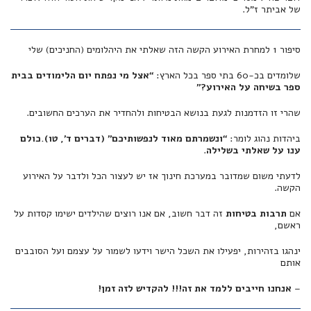
של אביתר ז”ל.
סיפור 1 למחרת האירוע הקשה הזה שאלתי את היהלומים (החניכים) שלי
שלומדים בכ-60 בתי ספר בכל הארץ:
“אצל מי נפתח יום הלימודים בבית
ספר בשיחה על האירוע?”
שהרי זו הזדמנות לגעת בנושא הבטיחות ולהחדיר את הערכים החשובים.
ביהדות נהוג לומר:
“ונשמרתם מאוד לנפשותיכם” (דברים ד’, טו).
כולם
ענו על שאלתי בשלילה
.
לדעתי משום שמדובר במערכת חינוך אז יש לעצור הכל ולדבר על האירוע
הקשה.
אם
תרבות בטיחות
זה דבר חשוב, אם אנו רוצים שהילדים ישימו קסדות על
ראשם,
ינהגו בזהירות, יפעילו את השכל הישר וידעו לשמור על עצמם ועל הסובבים
אותם
–
אנחנו חייבים ללמד את זה!!! להקדיש לזה זמן!