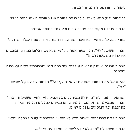
סיפור 2
הפרופסור והבחור הבור.
פרופסור ידוע הגיע לשייט לילי בנהר בסירת מנוע אותה השיט בחור בן 22.
הבחור עובד במקום כבר מספר שנים ולא למד במוסד אקדמי.
אחרי כמה ק”מ שואל הפרופסור את הבחור: אתה מזהה את העגלה הגדולה?
הבחור השיב: “לא”. הפרופסור אמר לו: “מי שלא מבין כלום בתורת הכוכבים
אין לחייו משמעות רבה!”
הבחור מפנים ושותק מבושה.עוברים עוד כמה ק”מ והפרופסור רואה עץ גבוה
ומרשים.
הוא שואל את הבחור: “אתה יודע איזה עץ זה?” הבחור עונה בקול שקט:
“לא”.
הפרופסור אומר לו: “מי שלא מבין כלום בבוטניקה אין לחייו משמעות רבה!”
הבחור מתבייש ושותק.עוברת שעה, הם מגיעים למפלים ולפתע הסירה
מתהפכת וכל הנוסעים נופלים למים.
הבחור פונה לפרופסור: “אתה יודע לשחות?” הפרופסור עונה בבהלה: “לא”.
הבחור משיב לו: “מי שלא יודע לשחות, מאבד את חייו”…