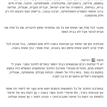
במאמץ, פיזיקה, ביומכניקה, פסיכולוגיה, סטטיסטיקה, תזונה, אורח חיים
בריא, בטיחות, היסטוריה של ארץ ישראל, עברית תקנית, אנגלית, שליטה
ברוב תחומי הספורט והאתלטיקה, יציבה נכונה, בריאות הגוף והנפש וזה רק
חלק מהתמונה.
מעבר לכל אלה אני מוסיף את כל מה שלמדתי מחוץ לוינגייט. את כל אלה אני
מביא לנוער אבל לא בבית הספר.
מבחינת זמן אני מלמד 52 שבועות בשנה ללא שום הפסקה, בכל שבוע לכל
חניך קרוב לשש שעות אימון נטו בשבוע, שזה אומר: 312 שעות בשנה.
סיפור 2️⃣: הדימוי.
יש לי קולגות רבים שנמצאים בבתי הספר כמורים לחינוך גופני. עצוב לי
לשמוע מהם, מהורים ומבוגרי מערכת החינוך שהמקצוע המופלא הזה נמצא
במקום כה נמוך. בואו נודה על האמת: הנחות מכולם. מתמטיקה, אנגלית,
מקצועות ריאליים והומניים הרבה לפניו.
במערכת החינוך על כל החופשות והחגים יוצא שיש 190 ימי לימוד וזה אומר
30 שבועות בערך, 60 שיעורי חינוך גופני בשנה × 35 דקות נטו של שיעור
(לפחות 10 דקות כל שיעור מתבזבזות) = 2100 דקות = 35 שעות עגולות.