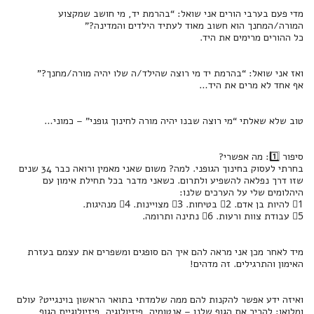
מדי פעם בערבי הורים אני שואל: “בהרמת יד, מי חושב שמקצוע
המורה/המחנך הוא חשוב מאוד לעתיד הילדים והמדינה?”
כל ההורים מרימים את היד.
ואז אני שואל: “בהרמת יד מי רוצה שהילד/ה שלו יהיה מורה/מחנך?”
אף אחד לא מרים את היד…
טוב שלא שאלתי “מי רוצה שבנו יהיה מורה לחינוך גופני” – כמוני…
סיפור 1️⃣: מה אפשרי?
בחרתי לעסוק בחינוך הגופני. למה? משום שאני מאמין ורואה כבר 34 שנים
שזו דרך נפלאה להשפיע ולתרום. כשאני מדבר בכל תחילת אימון עם
היהלומים שלי על הערכים שלנו:
1⃣ להיות בן אדם. 2⃣ בטיחות. 3⃣ מצויינות. 4⃣ מנהיגות.
5⃣ עבודת צוות ורעות. 6⃣ נתינה ותרומה.
מיד לאחר מכן אני מראה להם איך הם סופגים ומשפרים את עצמם בעזרת
האימון והתרגילים. זה מדהים!
ואיזה ידע אפשר להקנות להם ממה שלמדתי בתואר הראשון בוינגייט? עולם
ומלואו: להכיר את הגוף שלנו – אנטומיה, פיזיולוגיה, פיזיולוגיית הגוף