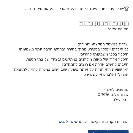
🏆יש לי עוד כמה רעיונות יותר נועזים אבל כרגע אסתפק בזה…
🇮🇱🇮🇱🇮🇱🇮🇱🇮🇱🇮🇱
מה התוצאה?
שדרוג במעמד המקצוע והמורים.
כל הילדים יעסקו בספורט מתוך בחירה ובהיקף הרבה יותר משמעותי.
חיסכון כספי משמעותי להורים.
חיסכון אדיר של מאות מיליונים במתקנים ובציוד של בתי הספר.
חייבים לחשוב אחרת אם רוצים להתקדם!
“אי שפיות היא חזרה על אותה פעולה שוב ושוב במטרה להגיע לתוצאה
אחרת” (אלברט איינשטיין).
מוזמנים לשתף
שבת שלום 🌺🌸🌷
יובל עילם
הטורים הקודמים בקישור הבא:
שישי לנפש