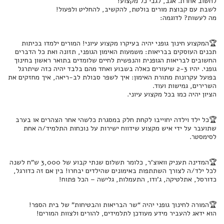
לחשוב אחרת. אגב, לגבי כל מקצוע!
לשבת עם קבוצת מורים בולטת, להקשיב, להחליט ולפעול!
מה לעשות? לדוגמה:
🏆המקצוע חינוך גופני יהיה בעיקרו מקצוע עיוני! המורים ילמדו בכיתות
תכנים העוסקים בבריאות: משמעות האימון הגופני, תזונה ואת כל הדברים
החשובים לבריאות הגופנית והנפשית לחיים שלומדים בתואר ראשון בחינוך
גופני. יהיו 2-3 שיעורים כאלה בשבוע ואחד מהם בלבד יהיה כזה שיתרגל
בפועל עקרונות מתורת האימון: איך לשפר סבולת לב-ריאה, איך מחזקים את
השרירים, גמישות ועוד.
הציון יהיה כמו בכל מקצוע עיוני.
🏆כל ילד וילדה יחוייבו לקחת חלק במסגרת כלשהי אחר הצהרים או בערב
שתועבר על ידי איש מקצוע שידווח ישירות על נוכחות התלמיד/ה אחת
לסימסטר.
🏆המדינה תעניק וואוצ’ר, כלומר תשלום שנתי קבוע של 3,000 ש”ח לשנה
לכל ילד/ה לצורך השתתפות באימונים שהילדים יבחרו! בין אם זה כדורגל,
כדורסל, אתלטיקה, ג’ודו, התעמלות, גלישה – הכל פתוח!
🏆המורה לחינוך גופני יהיה “שר הבריאות והבטיחות” של בית הספר!
הוא ידאג להעביר מידע מעודכן לתלמידים, להורים ולצוות המורים!