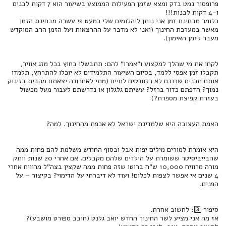
פרופסור נמט בדק ומצא שזמן הפעילות הממוצע בשיעור הוא 7 דקות לבנים
ו-4 דקות לבנות!!!
כלומר מבחינת זמן אני נותן ליהלומים שלי כמעט פי עשרה מבחינת הזמן
מאשר במערכת החינוך (ואני לא מדבר על ההרצאות ועל הזמן הרב המוקדש
מעבר לזמן האימון).
לקחו את מי שהלך למקצוע ו”אמרו” להם: תתבשלו בחוץ בכל מזג אוויר,
תקבלו זמן אפסי ללמד, בסיום השיעור התלמידים לא יוכלו להתרחץ, תלמדו
אותם תכנים שרובם לא רלוונטים לחיים (מתי לאחרונה יצאתם מהבית בזינוק
נמוך? הדפתם כדור ברזל? עשיתם גלגלון או נדרשתם לעבור מעל מכשול
בעזרת קפיצת מספרת?)
האמת העצובה היא שלמדינת ישראל לא אכפת מהחינוך. למה?
היא אומרת למורים מילים יפות אבל ובסוף החודש משלמת להם פחות ממה
שהבייביסיטר ששומרת על הילדים שלהם מקבלים. אם אחרי 20 שנות וותק
מורה מרוויח 10,000 ש”ח ברוטו שזה פחות ממה שקצין בצה”ל מרוויח אחרי
4 שנים אי אפשר לצפות לכלום! ועוד לא דיברתי על הדימוי? בקיצור – על
הפנים.
סיפור 3️⃣: לחשוב אחרת.
אז מה אני מציע לשר החינוך החדש יואב גלנט (חובב ספורט מושבע)?