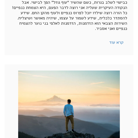
כביטוי לשלב בגרות, כשם שהשיר “עוף גוזל” הפך לביטוי. אבל
הנקודה העיקרית שעליה אני רוצה לדבר הפעם, היא הצמחת כנפיים!
כל הורה רוצה שילדו יוכל לפרוס כנפיים ולעוף מהקן החם. שידע
להסתדר כלכלית, שידע לשמור על עצמו, שיהיה מאושר ושיצליח.
השירות הצבאי הוא הזדמנות, הזדמנות לאלפי בני נוער להצמיח
כנפיים ואני אסביר.
קרא עוד