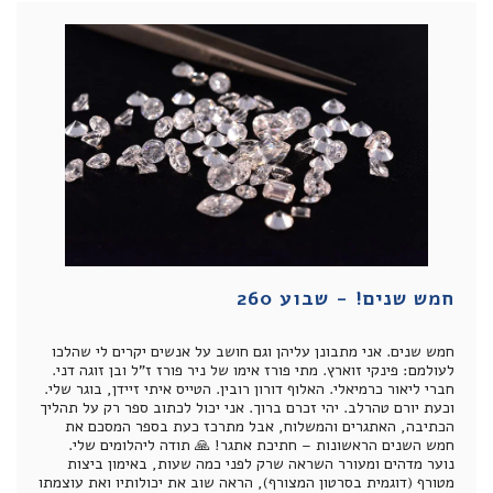
חמש שנים! - שבוע 260
חמש שנים. אני מתבונן עליהן וגם חושב על אנשים יקרים לי שהלכו
לעולמם: פינקי זוארץ. מתי פורז אימו של ניר פורז ז”ל ובן זוגה דני.
חברי ליאור כרמיאלי. האלוף דורון רובין. הטייס איתי זיידן, בוגר שלי.
וכעת יורם טהרלב. יהי זכרם ברוך. אני יכול לכתוב ספר רק על תהליך
הכתיבה, האתגרים והמשלוח, אבל מתרכז כעת בספר המסכם את
חמש השנים הראשונות – חתיכת אתגר! 🙏 תודה ליהלומים שלי.
נוער מדהים ומעורר השראה שרק לפני כמה שעות, באימון ביצות
מטורף (דוגמית בסרטון המצורף), הראה שוב את יכולותיו ואת עוצמתו