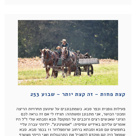
קצת פחות – זה קצת יותר – שבוע 253
פעילות גופנית וכפר סבא. כשמתבוננים על שיגעון תחרויות הריצה
ומכוני הכושר, אני מתבונן ומשתהה: תגידו לי אם זה נראה לכם
הגיוני שאנשים רצים ורוכבים על המקום? סבא וסבתא שלי ז”ל היו
אומרים עליהם באידיש עסיסית: “אמשיגינע”. ילדותי עברה עליי
בחופשים עם סבא וסבתא ברחוב טרומפלדור 11 בכפר סבא. סבא
שמואל היה קם מוקדם להאכיל את התרנגולות ואני הייתי מצטרף