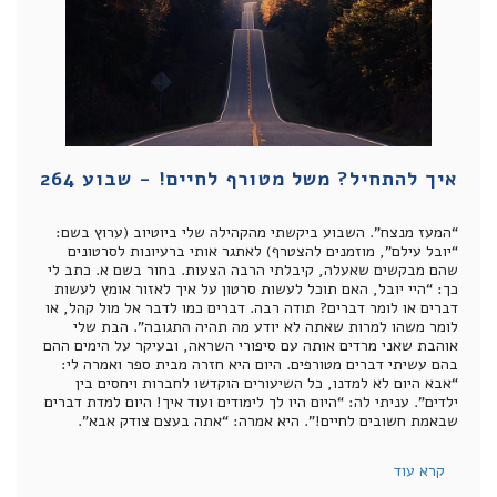
איך להתחיל? משל מטורף לחיים! - שבוע 264
“המעז מנצח”. השבוע ביקשתי מהקהילה שלי ביוטיוב (ערוץ בשם:
“יובל עילם”, מוזמנים להצטרף) לאתגר אותי ברעיונות לסרטונים
שהם מבקשים שאעלה, קיבלתי הרבה הצעות. בחור בשם א. כתב לי
כך: “היי יובל, האם תוכל לעשות סרטון על איך לאזור אומץ לעשות
דברים או לומר דברים? תודה רבה. דברים כמו לדבר אל מול קהל, או
לומר משהו למרות שאתה לא יודע מה תהיה התגובה”. הבת שלי
אוהבת שאני מרדים אותה עם סיפורי השראה, ובעיקר על הימים ההם
בהם עשיתי דברים מטורפים. היום היא חזרה מבית ספר ואמרה לי:
“אבא היום לא למדנו, כל השיעורים הוקדשו לחברות ויחסים בין
ילדים”. עניתי לה: “היום היו לך לימודים ועוד איך! היום למדת דברים
שבאמת חשובים לחיים!”. היא אמרה: “אתה בעצם צודק אבא”.
קרא עוד