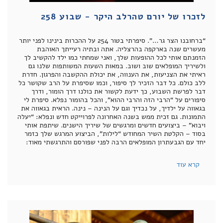
לזכרו של יורם טהרלב היקר - שבוע 258
“ברחובנו הצר גר…”. סיפרתי בטור 254 על ההכרות בינינו לפני יותר
מעשרים שנה בארקפה בהרצליה. אתה ובתיה רעייתך האוהבת
הזמנתם אותי לכל ההופעות שלך, ואני שמחתי כמו ילד להקשיב לך
ולשיריך המופלאים שוב ושוב. במאות השעות המשותפות שלנו גם
ראיתי את הצניעות, את הענווה, את יכולת ההקשבה והפרגון. חדרת
ללב כולם. כל דבר הזכיר לך סיפור, וכמו שסיפרת על הרב שקושר כל
דבר לפרשת השבוע, כך ידעת לקשור את כולנו דרך הומור, ודרך
סיפורים על “הרבי הזה והרבי ההוא”, והכל בהומור נפלא. סיפרת לי
בגאווה על ילדיך, על נכדיך וגם על הנינה – נינה. הראית בגאווה את
התמונות. גם זכית ממש בשנה האחרונה לפרוייקט חדש ונפלא: “יעלה
ויבוא” – ביצועים חדשים ומרגשים של שיריך הישנים. שיתפת אותי
בסוד – הקלטת השיר המחודש “לילות”, הביצוע המרגש שלך כזמר
יחד עם הגבעתרון המופלאים הרבה לפני שפורסם והתרגשתי מאוד:
קרא עוד