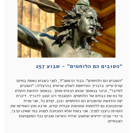
“הטובים הם הלוחמים” - שבוע 257
“הטובים הם הלוחמים”. כבוד הרמטכ”ל, לפני כשבוע נאמת בסיום
קורס טייס. בדבריך התייחסת לשלט שראית בהרצליה: “הטובים
לסייבר”, וניכר בנאומך שהוא הכעיס אותך. בנאומך הדגשת והעלת
על נס את כבודם של הלוחמים. הקשבתי רוב קשב לדבריך. דיברת
יפה והדגשת שהטובים הם הלוחמים. ובכן, קודם כל, אני מניח
שהתכוונת גם ללוחמות שעושות עבודת קודש. ארבע מהן (שסיימו את
הקורס) ניצבו לפניך. אני בטוח שלא התכוונת לפגוע במי שאינו קרבי,
כי הרי שנינו יודעים שחשוב שיהיו (ושיש) טובים בכל המקצועות
הצבאיים.