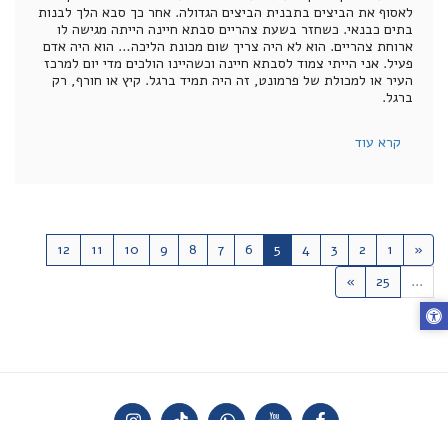
לאסוף את הביצים בתבנית הביצים הגדולה. אחר כך סבא הלך לבנות
בתים כבנאי. כשחזר בשעת צהריים סבתא חיינה הייתה מגישה לו
ארוחת צהריים. הוא לא היה צריך שום מכונת הליכה… הוא היה אדם
פעיל. אני הייתי צמוד לסבתא חיינה וכשהיינו הולכים מדי יום למרכז
העיר או למכולת של פרמונט, זה היה תמיד ברגל. קיץ או חורף, רק
ברגל.
קרא עוד
12
11
10
9
8
7
6
5
4
3
2
1
«
»
25
...