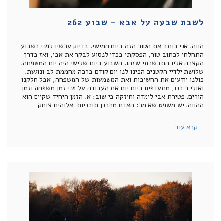
לשבת שבעה על אבא - שבוע 262
הווה. אני כותב את הטור הזה ביום חמישי. בדיוק עכשיו לפני כשבוע
התחלתי לכתוב טור, הפסקתי בכדי לנסוע לבקר את אבי, ואז בדרך
הקצרה אליו התבשרתי שזהו. השבוע ביום שלישי היה יום המשפחה.
שלושת ילדיי הקטנים הכינו לנו יום קודם ברכה מחממת לב ונוגעת.
כולנו יודעים את החשיבות ואת המשמעות של המשפחה, אבל חלקנו
ואולי רובנו, מתעדפים ביום יום את העבודה על פני זמן משפחה וזמן
הורים. פטירת אבי לימדה וחיזקה בי שוב: א. הזמן היחיד שקיים הוא
ההווה. יש משפט שאומר: האדם מתכנן תוכניות ואלוהים צוחק.
קרא עוד