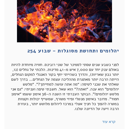
יהלומים ותחושת מסוגלות – שבוע 254
לפני כשבע שנים טסתי לסמינר של טוני רובינס. חוויה מיוחדת להיות
באולם ענק יחד עם 7,000 איש מ-41 מדינות. הלכתי על גחלים (נו,
יותר נכון שאריות), והדרך כשהייתי יחף בקור האנגלי למקום הגחלים,
הייתה הרבה יותר מאתגרת מההליכה עצמה על הגחלים… בדרך לשם
שאלתי את שכני לטיסה: “מה אתה עושה למחייתך?”. “מלטש
יהלומים” הוא ענה. “ואתה?” הוא שאל. חשבתי טיפה ועניתי: “גם אני
מלטש יהלומים!”. הבוקר העברתי זו השנה ה-36 אימון ששמו “אימון
חמוד”. מדובר באימון מנטלי ופיזי מטורף, שמשייף יכולות וקצוות
במטרה להפוך כל חניך אצלי במרכז ליהלום מלוטש יותר, בעזרת
הרבה זיעה על הדיונה שלנו.
קרא עוד