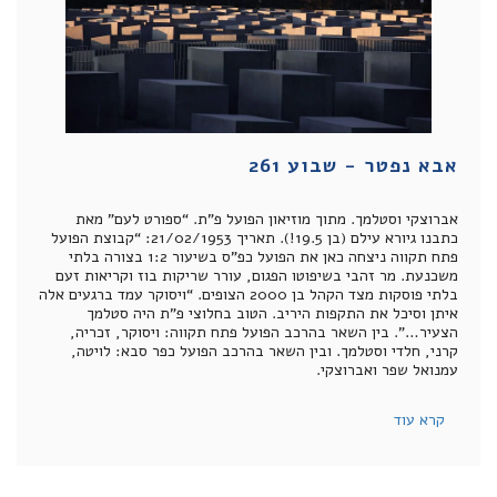
אבא נפטר - שבוע 261
אברוצקי וסטלמך. מתוך מוזיאון הפועל פ”ת. “ספורט לעם” מאת
כתבנו גיורא עילם (בן 19.5!). תאריך 21/02/1953: “קבוצת הפועל
פתח תקווה ניצחה כאן את הפועל כפ”ס בשיעור 1:2 בצורה בלתי
משכנעת. מר זהבי בשיפוטו הפגום, עורר שריקות בוז וקריאות זעם
בלתי פוסקות מצד הקהל בן 2000 הצופים. “ויסוקר עמד ברגעים אלה
איתן וסיכל את התקפות היריב. הטוב בחלוצי פ”ת היה סטלמך
הצעיר…”. בין השאר בהרכב הפועל פתח תקווה: ויסוקר, זכריה,
קרני, חלדי וסטלמך. ובין השאר בהרכב הפועל כפר סבא: לויטה,
עמנואל שפר ואברוצקי.
קרא עוד