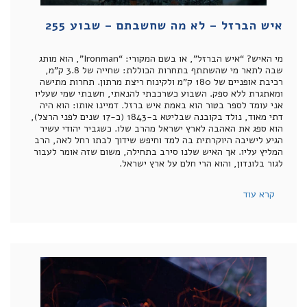
איש הברזל – לא מה שחשבתם – שבוע 255
מי האיש? “איש הברזל”, או בשם המקורי: “Ironman”, הוא מותג
שבה לתאר מי שהשתתף בתחרות הכוללת: שחייה של 3.8 ק”מ,
רכיבת אופניים של 180 ק”מ ולקינוח ריצת מרתון. תחרות מתישה
ומאתגרת ללא ספק. השבוע כשרכבתי להנאתי, חשבתי שמי שעליו
אני עומד לספר בטור הוא באמת איש ברזל. דמיינו אותו: הוא היה
דתי מאוד, נולד בקובנה שבליטא ב-1843 (כ-17 שנים לפני הרצל),
הוא ספג את האהבה לארץ ישראל מהרב שלו. כשגביר יהודי עשיר
הגיע לישיבה היוקרתית בה למד וחיפש שידוך לבתו רחל לאה, הרב
המליץ עליו. אך האיש שלנו סירב בתחילה, משום שזה אומר לעבור
לגור בלונדון, והוא הרי חלם על ארץ ישראל.
קרא עוד