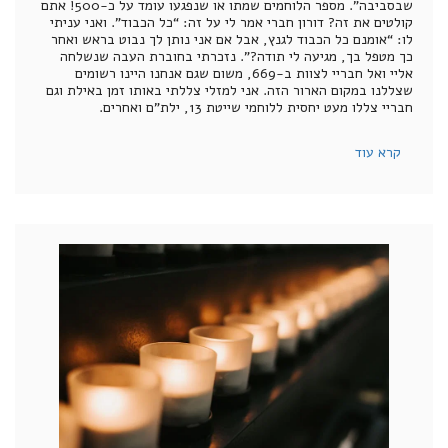
שבסביבה”. מספר הלוחמים שמתו או שנפגעו עומד על כ-500! אתם
קולטים את זה? דורון חברי אמר לי על זה: “כל הכבוד”. ואני עניתי
לו: “אומנם כל הכבוד לגנץ, אבל אם אני נותן לך נבוט בראש ואחר
כך מטפל בך, מגיעה לי תודה?”. נזכרתי בחוברת העבה שנשלחה
אליי ואל חבריי לצוות ב-669, משום שגם אנחנו היינו רשומים
שצללנו במקום הארור הזה. אני למזלי צללתי באותו זמן באילת וגם
חבריי צללו מעט יחסית ללוחמי שייטת 13, ילת”ם ואחרים.
קרא עוד